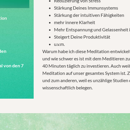
Reduzierung von Stress
Stärkung Deines Immunsystems
Stärkung der intuitiven Fähigkeiten
tion
mehr innere Klarheit
Mehr Entspannung und Gelassenheit i
Steigert Deine Produktivität
u.v.m.
den
Warum habe ich diese Meditation entwickelt?
und wie schwer es ist mit dem Meditieren zu
al von den 7
40 Minuten täglich zu investieren. Auch wei
Meditation auf unser gesamtes System ist. Z
und zum anderen, weil es unzählige Studien 
wissenschaftlich belegen.