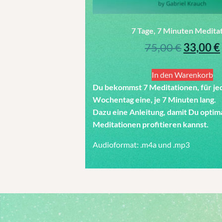
7 Tage, 7 Minuten Medita
75,00
€
33,00
€
In den Warenkorb
Du bekommst 7 Meditationen, für je
Wochentag eine, je 7 Minuten lang.
Dazu eine Anleitung, damit Du optim
Meditationen profitieren kannst.
Audioformat: .m4a und .mp3